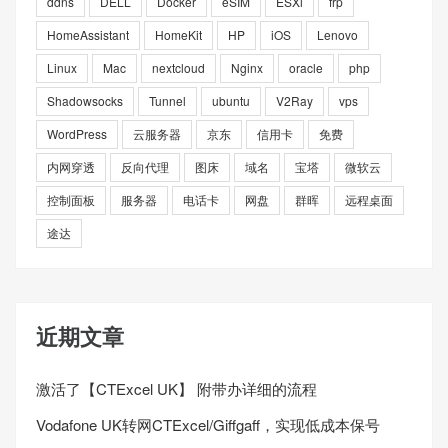
ddns
DELL
Docker
eSIM
ESXi
frp
HomeAssistant
HomeKit
HP
iOS
Lenovo
Linux
Mac
nextcloud
Nginx
oracle
php
Shadowsocks
Tunnel
ubuntu
V2Ray
vps
WordPress
云服务器
京东
信用卡
免费
内网穿透
反向代理
图床
域名
宝塔
微软云
控制面板
服务器
电话卡
网盘
群晖
远程桌面
途达
近期文章
激活了【CTExcel UK】 附带办详细的流程
Vodafone UK转网CTExcel/Giffgaff，实现低成本保号