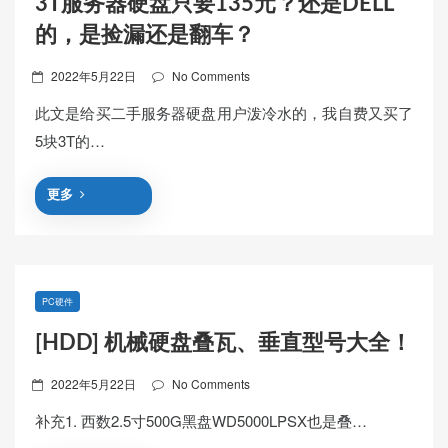
3T服务器硬盘只要135元？还是DELL
的，是捡漏还是翻车？
Posted
2022年5月22日
No Comments
on
此文是给买二手服务器硬盘用户泼冷水的，我自费又买了
5块3T的…
更多
PC硬件
[HDD] 机械硬盘叠瓦、垂直型号大全！
Posted
2022年5月22日
No Comments
on
补充1. 西数2.5寸500G黑盘WD5000LPSX也是叠…