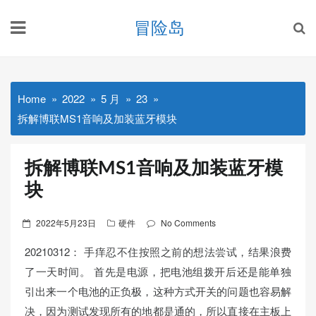
Skip
冒险岛
to
content
Home
2022
5 月
23
拆解博联MS1音响及加装蓝牙模块
拆解博联MS1音响及加装蓝牙模
块
Posted
2022年5月23日
硬件
No Comments
on
20210312： 手痒忍不住按照之前的想法尝试，结果浪费
了一天时间。 首先是电源，把电池组拨开后还是能单独
引出来一个电池的正负极，这种方式开关的问题也容易解
决，因为测试发现所有的地都是通的，所以直接在主板上