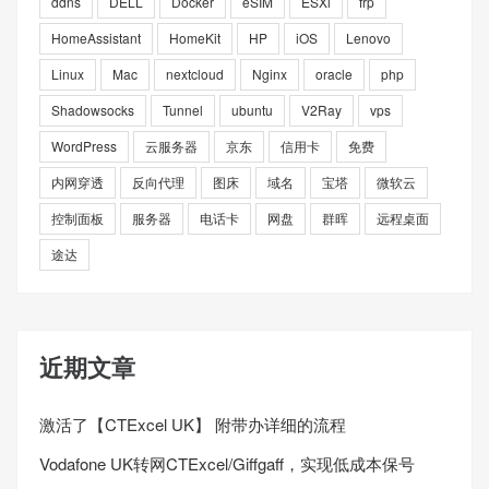
ddns
DELL
Docker
eSIM
ESXi
frp
HomeAssistant
HomeKit
HP
iOS
Lenovo
Linux
Mac
nextcloud
Nginx
oracle
php
Shadowsocks
Tunnel
ubuntu
V2Ray
vps
WordPress
云服务器
京东
信用卡
免费
内网穿透
反向代理
图床
域名
宝塔
微软云
控制面板
服务器
电话卡
网盘
群晖
远程桌面
途达
近期文章
激活了【CTExcel UK】 附带办详细的流程
Vodafone UK转网CTExcel/Giffgaff，实现低成本保号