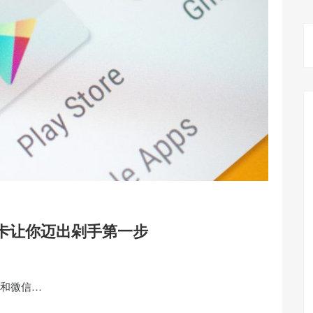
虚拟信用卡让你迈出剁手第一步
宝和微信…