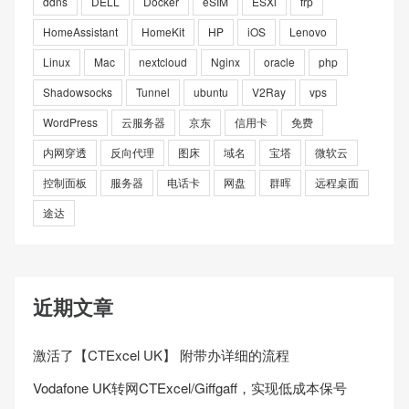
ddns
DELL
Docker
eSIM
ESXi
frp
HomeAssistant
HomeKit
HP
iOS
Lenovo
Linux
Mac
nextcloud
Nginx
oracle
php
Shadowsocks
Tunnel
ubuntu
V2Ray
vps
WordPress
云服务器
京东
信用卡
免费
内网穿透
反向代理
图床
域名
宝塔
微软云
控制面板
服务器
电话卡
网盘
群晖
远程桌面
途达
近期文章
激活了【CTExcel UK】 附带办详细的流程
Vodafone UK转网CTExcel/Giffgaff，实现低成本保号