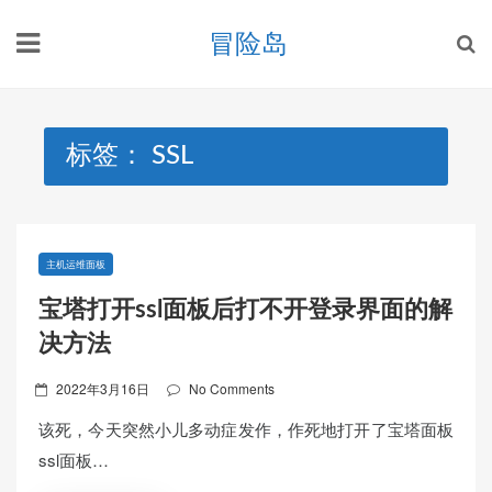
Skip
冒险岛
to
content
标签：
SSL
主机运维面板
宝塔打开ssl面板后打不开登录界面的解
决方法
Posted
2022年3月16日
No Comments
on
该死，今天突然小儿多动症发作，作死地打开了宝塔面板
ssl面板…