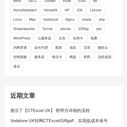
ddns
DELL
Docker
eSIM
ESXi
frp
HomeAssistant
HomeKit
HP
iOS
Lenovo
Linux
Mac
nextcloud
Nginx
oracle
php
Shadowsocks
Tunnel
ubuntu
V2Ray
vps
WordPress
云服务器
京东
信用卡
免费
内网穿透
反向代理
图床
域名
宝塔
微软云
控制面板
服务器
电话卡
网盘
群晖
远程桌面
途达
近期文章
激活了【CTExcel UK】 附带办详细的流程
Vodafone UK转网CTExcel/Giffgaff，实现低成本保号