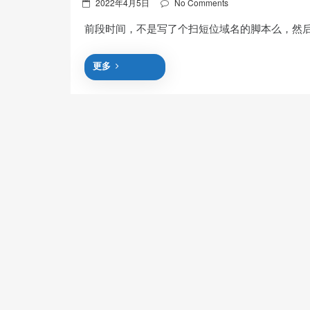
Posted
2022年4月5日
No Comments
on
前段时间，不是写了个扫短位域名的脚本么，然后在
更多