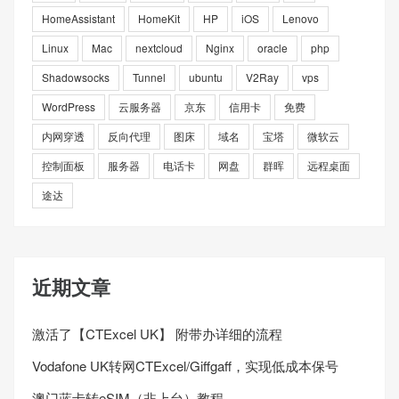
HomeAssistant
HomeKit
HP
iOS
Lenovo
Linux
Mac
nextcloud
Nginx
oracle
php
Shadowsocks
Tunnel
ubuntu
V2Ray
vps
WordPress
云服务器
京东
信用卡
免费
内网穿透
反向代理
图床
域名
宝塔
微软云
控制面板
服务器
电话卡
网盘
群晖
远程桌面
途达
近期文章
激活了【CTExcel UK】 附带办详细的流程
Vodafone UK转网CTExcel/Giffgaff，实现低成本保号
澳门蓝卡转eSIM（非上台）教程