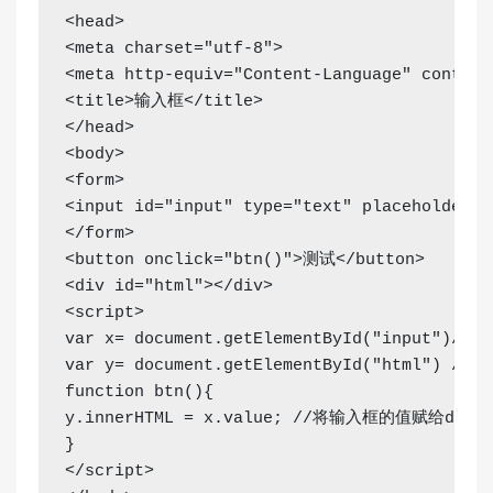
<head>

<meta charset="utf-8">

<meta http-equiv="Content-Language" content=
<title>输入框</title>

</head>

<body>

<form>

<input id="input" type="text" placeholde
</form>

<button onclick="btn()">测试</button>

<div id="html"></div>

<script>

var x= document.getElementById("input")/
var y= document.getElementById("html") /
function btn(){

y.innerHTML = x.value; //将输入框的值赋给div标
}

</script>
