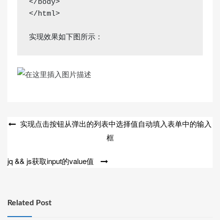
</body>

</html>

实现效果如下图所示：
文
实现点击按钮从弹出的列表中选择值自动填入表单中的输入
框
章
导
jq && js获取input的value值
航
Related Post