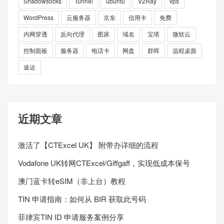
Shadowsocks
Tunnel
ubuntu
V2Ray
vps
WordPress
云服务器
京东
信用卡
免费
内网穿透
反向代理
图床
域名
宝塔
微软云
控制面板
服务器
电话卡
网盘
群晖
远程桌面
途达
近期文章
激活了【CTExcel UK】 附带办详细的流程
Vodafone UK转网CTExcel/Giffgaff，实现低成本保号
澳门蓝卡转eSIM（非上台）教程
TIN 申请指南：如何从 BIR 获取此号码
菲律宾TIN ID 申请服务案例分享