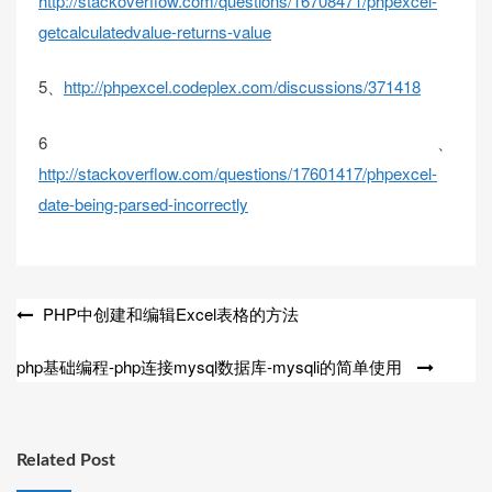
http://stackoverflow.com/questions/16708471/phpexcel-
getcalculatedvalue-returns-value
5、
http://phpexcel.codeplex.com/discussions/371418
6、
http://stackoverflow.com/questions/17601417/phpexcel-
date-being-parsed-incorrectly
文
PHP中创建和编辑Excel表格的方法
章
php基础编程-php连接mysql数据库-mysqli的简单使用
导
航
Related Post