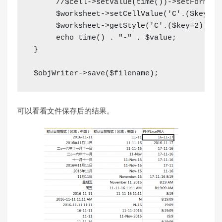
//$cell->setValue(time())->setFormatC
$worksheet
->
setCellValue
(
'C'
.
(
$key
+
2
)
$worksheet
->
getStyle
(
'C'
.
(
$key
+
2
)
)
->
g
echo
time
(
)
.
"-"
.
$value
;
}
$objWriter
->
save
(
$filename
)
;
可以看看文件保存后的结果。