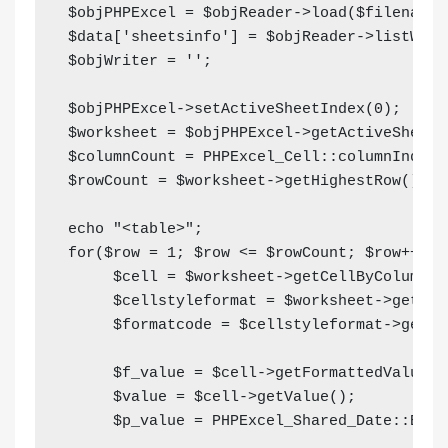
$objPHPExcel
=
$objReader
->
load
(
$filename
)
$data
[
'sheetsinfo'
]
=
$objReader
->
listWork
$objWriter
=
''
;
$objPHPExcel
->
setActiveSheetIndex
(
0
)
;
$worksheet
=
$objPHPExcel
->
getActiveSheet
(
$columnCount
=
PHPExcel_Cell
::
columnIndexF
$rowCount
=
$worksheet
->
getHighestRow
(
)
;
echo
"<table>"
;
for
(
$row
=
1
;
$row
<=
$rowCount
;
$row
++
)
{
$cell
=
$worksheet
->
getCellByColumnAn
$cellstyleformat
=
$worksheet
->
getSty
$formatcode
=
$cellstyleformat
->
getFo
$f_value
=
$cell
->
getFormattedValue
(
)
$value
=
$cell
->
getValue
(
)
;
$p_value
=
PHPExcel_Shared_Date
::
Exce