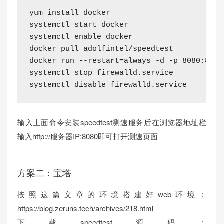
yum install docker

systemctl start docker

systemctl enable docker

docker pull adolfintel/speedtest

docker run --restart=always -d -p 8080:80 a
systemctl stop firewalld.service

systemctl disable firewalld.service
输入上面命令安装speedtest测速服务后在浏览器地址栏
输入http://服务器IP:8080即可打开测速页面
方案二：宝塔
按照这篇文章的环境搭建好web环境：
https://blog.zeruns.tech/archives/218.html
下载speedtest源码：