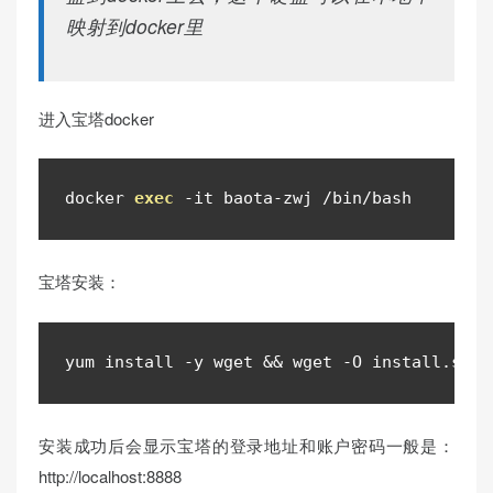
映射到docker里
进入宝塔docker
docker 
exec
-
it baota
-
zwj 
/
bin
/
bash
宝塔安装：
yum 
install
-
y 
wget
&&
wget
-
O install
.
sh h
安装成功后会显示宝塔的登录地址和账户密码一般是：
http://localhost:8888