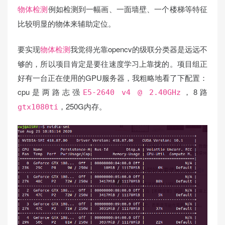
例如检测到一幅画、一面墙壁、一个楼梯等特征
物体检测
比较明显的物体来辅助定位。
要实现
我觉得光靠opencv的级联分类器是远远不
物体检测
够的，所以项目肯定是要往速度学习上靠拢的。项目组正
好有一台正在使用的GPU服务器，我粗略地看了下配置：
cpu是两路志强
，8路
E5-2640 v4 @ 2.40GHz
，250G内存。
gtx1080ti