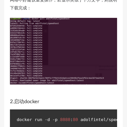
下载完成：
2.启动docker
docker run 
-
d 
-
p 
8080
:
80
 adolfintel
/
speedte