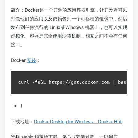
简介：Docker是一个开源的应用容器引擎，让开发者可以
打包他们的应用以及依赖包到一个可移植的镜像中，然后
发布到任何流行的 Linux或Windows 机器上，也可以实现
虚拟化。容器是完全使用沙箱机制，相互之间不会有任何
接口。
Docker
安装
：
curl 
-
fsSL https
://
get
.
docker
.
com 
|
 bash 
-
s
1
下载地址：
Docker Desktop for Windows – Docker Hub
选择 stable 稳定版下载，傻瓜式安装过程，一键到底。