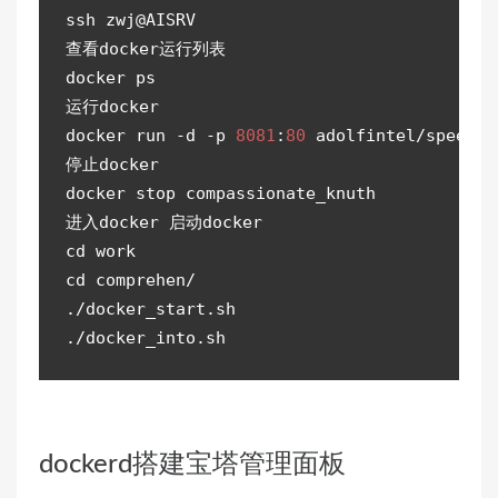
ssh
查看
docker
运行列表
docker 
ps
运行
docker

docker run 
-
d 
-
p 
8081
:
80
 adolfintel
/
speedte
停止
docker

进入
docker 
启动
cd
cd
 comprehen
/
./
docker_start
.
./
docker_into
.
sh
dockerd搭建宝塔管理面板