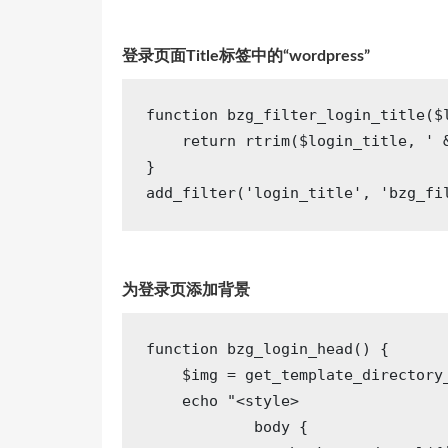
登录页面Title标签中的“wordpress”
function
bzg_filter_login_title
($
return
 rtrim($login_title, 
' 
}

add_filter(
'login_title'
, 
'bzg_fi
为登录页添加背景
function
bzg_login_head
()
{

    $img = get_template_directory
echo
"<style>

            body {
