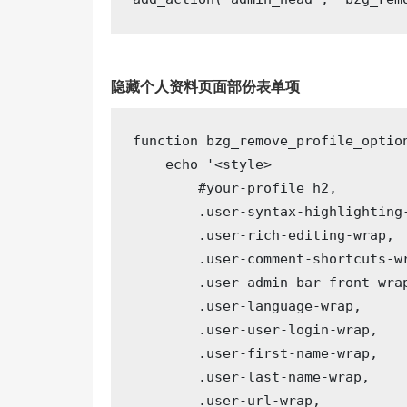
隐藏个人资料页面部份表单项
function
bzg_remove_profile_optio
echo
'<style>

        #your-profile h2,

        .user-syntax-highlighting-
        .user-rich-editing-wrap,

        .user-comment-shortcuts-wr
        .user-admin-bar-front-wrap
        .user-language-wrap,

        .user-user-login-wrap,

        .user-first-name-wrap,

        .user-last-name-wrap,

        .user-url-wrap,
