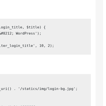
login_title, $title)
{

&#8212; WordPress'
);

lter_login_title'
, 
10
, 
2
);
_uri() . 
'/statics/img/login-bg.jpg'
;
