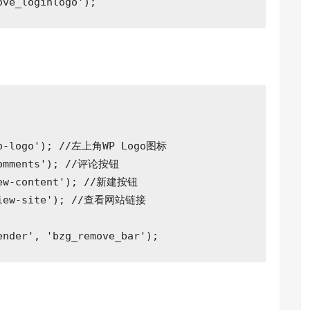
ove_loginlogo'
);
p-logo'
); 
//左上角WP Logo图标
omments'
); 
//评论按钮
ew-content'
); 
//新建按钮
iew-site'
); 
//查看网站链接
ender'
, 
'bzg_remove_bar'
);