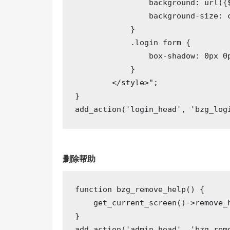
                background: url({$
                background-size: c
            }

            .login form {

                box-shadow: 0px 0p
            }

        </style>"
;

}

add_action(
'login_head'
, 
'bzg_log
删除帮助
function
bzg_remove_help
()
{

    get_current_screen()->remove_h
}

add_action(
'admin_head'
, 
'bzg_rem