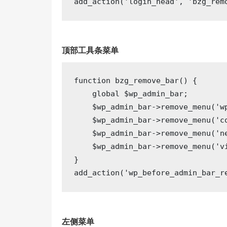
add_action(
'login_head'
, 
'bzg_rem
顶部工具条菜单
function
bzg_remove_bar
()
{

global
 $wp_admin_bar;

    $wp_admin_bar->remove_menu(
'w
    $wp_admin_bar->remove_menu(
'c
    $wp_admin_bar->remove_menu(
'n
    $wp_admin_bar->remove_menu(
'v
}

add_action(
'wp_before_admin_bar_r
左侧菜单