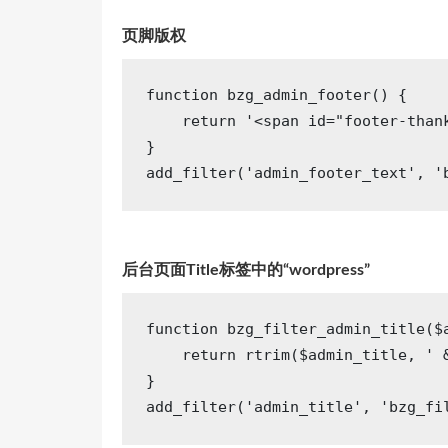
页脚版权
function
bzg_admin_footer
()
{

return
'<span id="footer-than
}

add_filter(
'admin_footer_text'
, 
'
后台页面Title标签中的“wordpress”
function
bzg_filter_admin_title
($
return
 rtrim($admin_title, 
' 
}

add_filter(
'admin_title'
, 
'bzg_fi