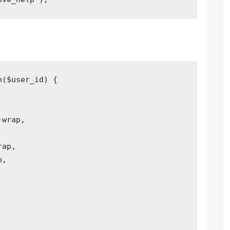
n
($user_id)
{

wrap,

ap,

,
