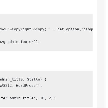
kyou">Copyright &copy; '
 . get_option(
'blogname'
) 
bzg_admin_footer'
);
admin_title, $title)
{

&#8212; WordPress'
);

lter_admin_title'
, 
10
, 
2
);