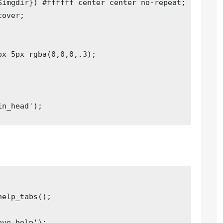
imgdir}) #ffffff center center no-repeat;

over;

x 5px rgba(0,0,0,.3);

in_head'
);
elp_tabs();

ove_help'
);