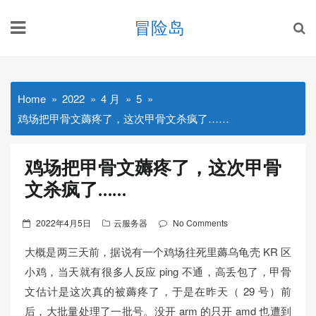
Skip
冒险岛
to
content
Home
2022
4 月
5
鸡场把甲骨文薅疼了，这次甲骨文杀疯了……
鸡场把甲骨文薅疼了，这次甲骨
文杀疯了……
Posted
2022年4月5日
云服务器
No Comments
on
大概是两三天前，据说有一个鸡场往死里薅乌龟壳 KR 区
小鸡，当天就有很多人反应 ping 不通，高丢包了，甲骨
文估计是这次真的被薅疼了，于是在昨天（ 29 号）前
后，大批量处理了一批号。没开 arm 的只开 amd 也遭到