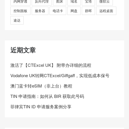
内网穿透
反向代理
图床
域名
宝塔
微软云
控制面板
服务器
电话卡
网盘
群晖
远程桌面
途达
近期文章
激活了【CTExcel UK】 附带办详细的流程
Vodafone UK转网CTExcel/Giffgaff，实现低成本保号
澳门蓝卡转eSIM（非上台）教程
TIN 申请指南：如何从 BIR 获取此号码
菲律宾TIN ID 申请服务案例分享