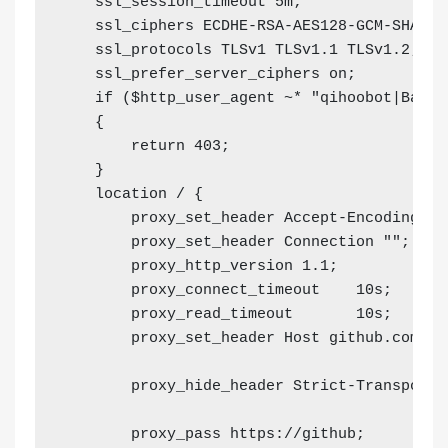
ssl_session_timeout
5m
;
ssl_ciphers
 ECDHE-RSA-AES128-GCM-SHA256
ssl_protocols
 TLSv1 TLSv1.
1
 TLSv1.
2
;
ssl_prefer_server_ciphers
on
;
if
 (
$http_user_agent
~* "qihoobot|Baidu
    {
        return 403;
    }
    location / {
        proxy_set_header Accept-Encoding "
"
        proxy_set_header Connection "
";
        proxy_http_version 1.1;
        proxy_connect_timeout    10s;
        proxy_read_timeout       10s;
        proxy_set_header Host github.com;
        proxy_hide_header Strict-Tran
        proxy_pass https://github;