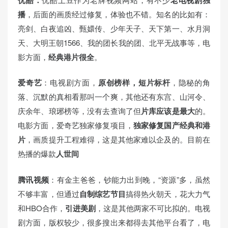
播
，后面的画质经过修复，体验也不错。知名的比如有：
亮剑、白夜追凶、甄嬛传、少年天子、天下第一、水月洞
天、大明王朝1566、我的团长我的团、北平无战事等，电
影方面，
经典港片很全
。
爱奇艺
：电视剧方面，
原创榜样，短片标杆
，隐秘的角
落、沉默的真相看那叫一个爽，其他还有东宫、山河令、
庆余年、琅琊榜等，没有去查询了但
片库应该是最大
的。
电影方面，爱奇艺独家修复项目，
独家修复国产经典和港
片
，画质提升工程难得，这是其他家难以企及的。目前在
热播的爆款
人世间
腾讯视频
：有金主爸爸，钞能力出到晚，“资源”多，虽然
不够丰富，但通过
自制综艺节目
搞得热火朝天，花大力气
和HBO合作，
引进美剧
，这是其他两家不可比拟的。电视
剧方面，版权较少，很多搜出来都得去其他平台看了，电