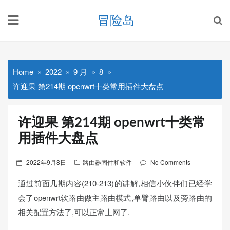
Skip
冒险岛
to
content
Home
2022
9 月
8
许迎果 第214期 openwrt十类常用插件大盘点
许迎果 第214期 openwrt十类常
用插件大盘点
Posted
2022年9月8日
路由器固件和软件
No Comments
on
通过前面几期内容(210-213)的讲解,相信小伙伴们已经学
会了openwrt软路由做主路由模式,单臂路由以及旁路由的
相关配置方法了,可以正常上网了.