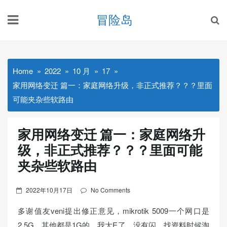
Skip
冒险岛
to
content
Home
2022
10 月
17
家用网络变迁 篇一：家庭网络升级，非正式推荐？？？里面
可能夹杂些软路由
家用网络变迁 篇一：家庭网络升
级，非正式推荐？？？里面可能
夹杂些软路由
Posted
2022年10月17日
No Comments
on
多谢值友veni提出修正意见，mikrotik 5009一个网口是
2.5G，其他都是1G的，我大E了，没有闪，找资料时候淘