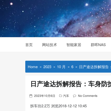
Skip
to
content
首页
网站技术
智能家居
群晖NAS
Home
2023
10 月
6
日产途达拆解报告
日产途达拆解报告：车身防
Posted
2023年10月6日
汽车
No Comments
on
拆车坊
2.2万 浏览
2018-12-12 10:45