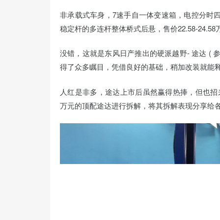
非承载式车身，7速手自一体变速箱，电控分时
稳定杆的多连杆整体桥式后悬，售价22.58-24.5
没错，这就是东风日产推出的硬派越野-
途达 ( 参
得了众多瞩目，凭借良好的基础，稍加改装就能
人红是非多，途达上市后虽然赢得热捧，但也招来
万元的顶配途达进行拆解，将其拆解表现分享给