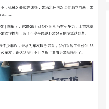
四驱，机械牙嵌式差速锁，带稳定杆的双叉臂独立前悬，带
8万元……
数 | 询价 )
，在20-25万价位区间相当有竞争力，上市就赢
释放强悍性能，圆了不少平民越野爱好者的硬派越野梦。
不少非议，秉承为车友服务宗旨，我们采购了售价24.58
各位车友，途达到底行不行？拆了看看更加清晰明了。