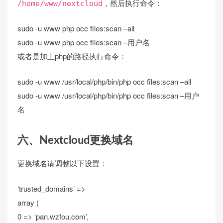
，然后执行命令：
/home/www/nextcloud
sudo -u www php occ files:scan –all
sudo -u www php occ files:scan –用户名
或者是加上php的路径执行命令：
sudo -u www /usr/local/php/bin/php occ files:scan –all
sudo -u www /usr/local/php/bin/php occ files:scan –用户
名
六、Nextcloud更换域名
更换域名请调整以下设置：
‘trusted_domains’
=
>
array
(
0
=
>
‘pan.wzfou.com’
,