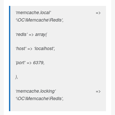
‘memcache.local’ =>
‘\OC\Memcache\Redis’,
‘redis’ => array(
‘host’ => ‘localhost’,
‘port’ => 6379,
),
‘memcache.locking’ =>
‘\OC\Memcache\Redis’,