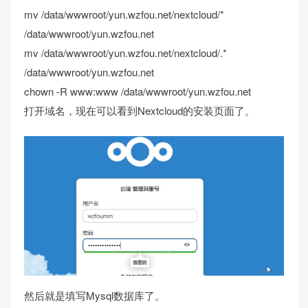
mv /data/wwwroot/yun.
wzfou
.
net
/nextcloud/*
/data/wwwroot/yun.
wzfou
.
net
mv /data/wwwroot/yun.
wzfou
.
net
/nextcloud/.*
/data/wwwroot/yun.
wzfou
.
net
chown -R www:www /data/wwwroot/yun.
wzfou
.
net
打开域名，现在可以看到Nextcloud的安装页面了。
然后就是填写Mysql数据库了。