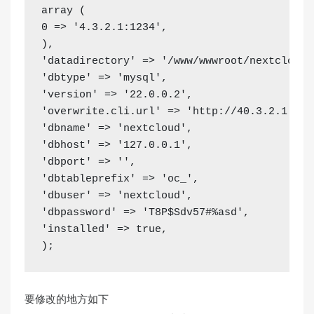
array
(
0
 =
>
'4.3.2.1:1234'
,
)
,
'datadirectory'
 =
>
'/www/wwwroot/nextcloud/
'dbtype'
 =
>
'mysql'
,
'version'
 =
>
'22.0.0.2'
,
'overwrite.cli.url'
 =
>
'http://40.3.2.1:123
'dbname'
 =
>
'nextcloud'
,
'dbhost'
 =
>
'127.0.0.1'
,
'dbport'
 =
>
''
,
'dbtableprefix'
 =
>
'oc_'
,
'dbuser'
 =
>
'nextcloud'
,
'dbpassword'
 =
>
'T8P$Sdv57#%asd'
,
'installed'
 =
>
true
,
)
;
要修改的地方如下