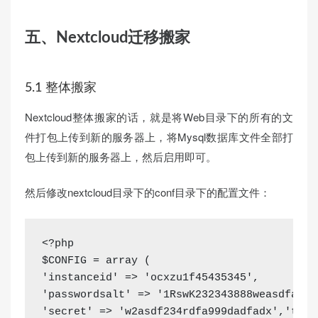
五、Nextcloud迁移搬家
5.1 整体搬家
Nextcloud整体搬家的话，就是将Web目录下的所有的文
件打包上传到新的服务器上，将Mysql数据库文件全部打
包上传到新的服务器上，然后启用即可。
然后修改nextcloud目录下的conf目录下的配置文件：
<
$CONFIG = 
array
'instanceid'
 =
>
'ocxzu1f45435345'
'passwordsalt'
 =
>
'1RswK232343888weasdfasdf
'secret'
 =
>
'w2asdf234rdfa999dadfadx'
,
'trus