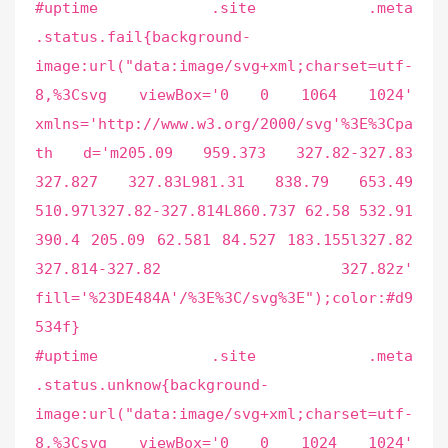
#uptime .site .meta
.status.fail{background-
image:url("data:image/svg+xml;charset=utf-
8,%3Csvg viewBox='0 0 1064 1024'
xmlns='http://www.w3.org/2000/svg'%3E%3Cpa
th d='m205.09 959.373 327.82-327.83
327.827 327.83L981.31 838.79 653.49
510.97l327.82-327.814L860.737 62.58 532.91
390.4 205.09 62.581 84.527 183.155l327.82
327.814-327.82 327.82z'
fill='%23DE484A'/%3E%3C/svg%3E");color:#d9
534f}
#uptime .site .meta
.status.unknow{background-
image:url("data:image/svg+xml;charset=utf-
8,%3Csvg viewBox='0 0 1024 1024'