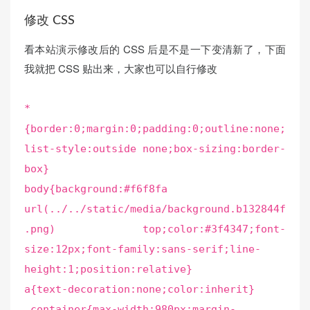
修改 CSS
看本站演示修改后的 CSS 后是不是一下变清新了，下面
我就把 CSS 贴出来，大家也可以自行修改
*
{border:0;margin:0;padding:0;outline:none;
list-style:outside none;box-sizing:border-
box}
body{background:#f6f8fa
url(../../static/media/background.b132844f
.png) top;color:#3f4347;font-
size:12px;font-family:sans-serif;line-
height:1;position:relative}
a{text-decoration:none;color:inherit}
.container{max-width:980px;margin-