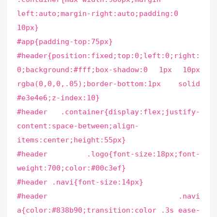
left:auto;margin-right:auto;padding:0
10px}
#app{padding-top:75px}
#header{position:fixed;top:0;left:0;right:
0;background:#fff;box-shadow:0 1px 10px
rgba(0,0,0,.05);border-bottom:1px solid
#e3e4e6;z-index:10}
#header .container{display:flex;justify-
content:space-between;align-
items:center;height:55px}
#header .logo{font-size:18px;font-
weight:700;color:#00c3ef}
#header .navi{font-size:14px}
#header .navi
a{color:#838b90;transition:color .3s ease-