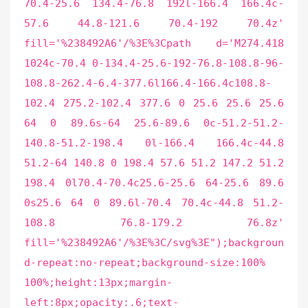
70.4-25.6 134.4-76.8 192l-166.4 166.4c-
57.6 44.8-121.6 70.4-192 70.4z'
fill='%238492A6'/%3E%3Cpath d='M274.418
1024c-70.4 0-134.4-25.6-192-76.8-108.8-96-
108.8-262.4-6.4-377.6l166.4-166.4c108.8-
102.4 275.2-102.4 377.6 0 25.6 25.6 25.6
64 0 89.6s-64 25.6-89.6 0c-51.2-51.2-
140.8-51.2-198.4 0l-166.4 166.4c-44.8
51.2-64 140.8 0 198.4 57.6 51.2 147.2 51.2
198.4 0l70.4-70.4c25.6-25.6 64-25.6 89.6
0s25.6 64 0 89.6l-70.4 70.4c-44.8 51.2-
108.8 76.8-179.2 76.8z'
fill='%238492A6'/%3E%3C/svg%3E");backgroun
d-repeat:no-repeat;background-size:100%
100%;height:13px;margin-
left:8px;opacity:.6;text-