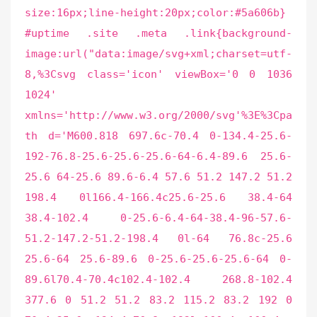
size:16px;line-height:20px;color:#5a606b}
#uptime .site .meta .link{background-
image:url("data:image/svg+xml;charset=utf-
8,%3Csvg class='icon' viewBox='0 0 1036
1024'
xmlns='http://www.w3.org/2000/svg'%3E%3Cpa
th d='M600.818 697.6c-70.4 0-134.4-25.6-
192-76.8-25.6-25.6-25.6-64-6.4-89.6 25.6-
25.6 64-25.6 89.6-6.4 57.6 51.2 147.2 51.2
198.4 0l166.4-166.4c25.6-25.6 38.4-64
38.4-102.4 0-25.6-6.4-64-38.4-96-57.6-
51.2-147.2-51.2-198.4 0l-64 76.8c-25.6
25.6-64 25.6-89.6 0-25.6-25.6-25.6-64 0-
89.6l70.4-70.4c102.4-102.4 268.8-102.4
377.6 0 51.2 51.2 83.2 115.2 83.2 192 0