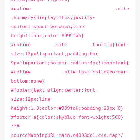
#uptime .site
.summary{display:flex;justify-
content:space-between;line-
height:15px;color:#999fa6}
#uptime .site .tooltip{font-
size:12px!important;padding:6px
9px!important;border-radius:4px!important}
#uptime .site:last-child{border-
bottom:none}
#footer{text-align:center;font-
size:12px;line-
height:1.8;color:#999fa6;padding:20px 0}
#footer a{color:skyblue;font-weight:500}
/*#
sourceMappingURL=main.e4003dc1.css.map*/