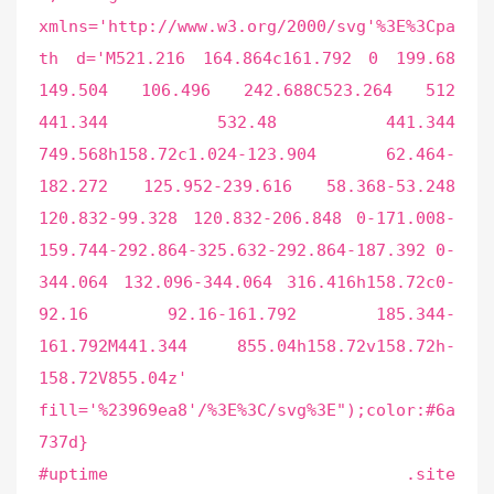
xmlns='http://www.w3.org/2000/svg'%3E%3Cpa
th d='M521.216 164.864c161.792 0 199.68
149.504 106.496 242.688C523.264 512
441.344 532.48 441.344
749.568h158.72c1.024-123.904 62.464-
182.272 125.952-239.616 58.368-53.248
120.832-99.328 120.832-206.848 0-171.008-
159.744-292.864-325.632-292.864-187.392 0-
344.064 132.096-344.064 316.416h158.72c0-
92.16 92.16-161.792 185.344-
161.792M441.344 855.04h158.72v158.72h-
158.72V855.04z'
fill='%23969ea8'/%3E%3C/svg%3E");color:#6a
737d}
#uptime .site