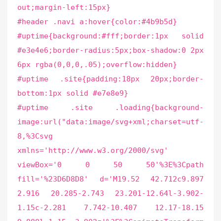
out;margin-left:15px}
#header .navi a:hover{color:#4b9b5d}
#uptime{background:#fff;border:1px solid
#e3e4e6;border-radius:5px;box-shadow:0 2px
6px rgba(0,0,0,.05);overflow:hidden}
#uptime .site{padding:18px 20px;border-
bottom:1px solid #e7e8e9}
#uptime .site .loading{background-
image:url("data:image/svg+xml;charset=utf-
8,%3Csvg
xmlns='http://www.w3.org/2000/svg'
viewBox='0 0 50 50'%3E%3Cpath
fill='%23D6D8D8' d='M19.52 42.712c9.897
2.916 20.285-2.743 23.201-12.64l-3.902-
1.15c-2.281 7.742-10.407 12.17-18.15