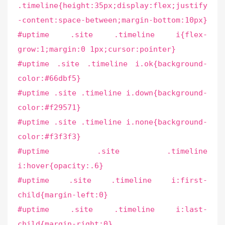
.timeline{height:35px;display:flex;justify
-content:space-between;margin-bottom:10px}
#uptime .site .timeline i{flex-
grow:1;margin:0 1px;cursor:pointer}
#uptime .site .timeline i.ok{background-
color:#66dbf5}
#uptime .site .timeline i.down{background-
color:#f29571}
#uptime .site .timeline i.none{background-
color:#f3f3f3}
#uptime .site .timeline
i:hover{opacity:.6}
#uptime .site .timeline i:first-
child{margin-left:0}
#uptime .site .timeline i:last-
child{margin-right:0}