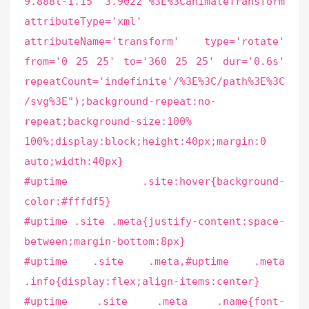
9.888l-1.15 3.902z'%3E%3CanimateTransform
attributeType='xml'
attributeName='transform' type='rotate'
from='0 25 25' to='360 25 25' dur='0.6s'
repeatCount='indefinite'/%3E%3C/path%3E%3C
/svg%3E");background-repeat:no-
repeat;background-size:100%
100%;display:block;height:40px;margin:0
auto;width:40px}
#uptime .site:hover{background-
color:#fffdf5}
#uptime .site .meta{justify-content:space-
between;margin-bottom:8px}
#uptime .site .meta,#uptime .meta
.info{display:flex;align-items:center}
#uptime .site .meta .name{font-