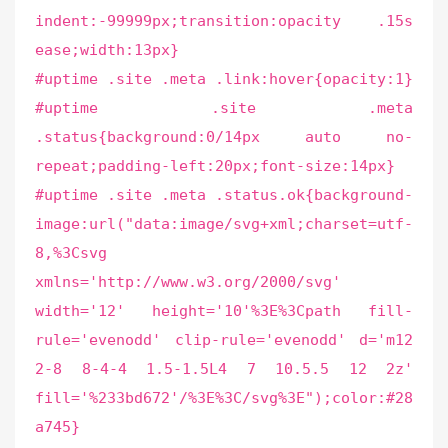
indent:-99999px;transition:opacity .15s
ease;width:13px}
#uptime .site .meta .link:hover{opacity:1}
#uptime .site .meta
.status{background:0/14px auto no-
repeat;padding-left:20px;font-size:14px}
#uptime .site .meta .status.ok{background-
image:url("data:image/svg+xml;charset=utf-
8,%3Csvg
xmlns='http://www.w3.org/2000/svg'
width='12' height='10'%3E%3Cpath fill-
rule='evenodd' clip-rule='evenodd' d='m12
2-8 8-4-4 1.5-1.5L4 7 10.5.5 12 2z'
fill='%233bd672'/%3E%3C/svg%3E");color:#28
a745}