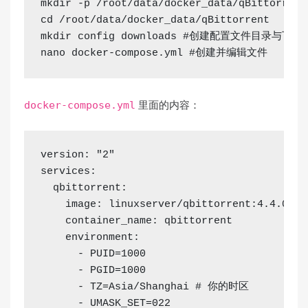
mkdir
 -p /root/data/docker_data/qBittorrent
cd
 /root/data/docker_data/qBittorrent
mkdir
 config downloads 
#创建配置文件目录与下载
nano docker-compose.yml 
#创建并编辑文件
里面的内容：
docker-compose.yml
version: 
"2"
services:
  qbittorrent:
    image: linuxserver/qbittorrent:4.4.0
    container_name: qbittorrent
    environment:
      - PUID=1000
      - PGID=1000
      - TZ=Asia/Shanghai 
# 你的时区
      - UMASK_SET=022