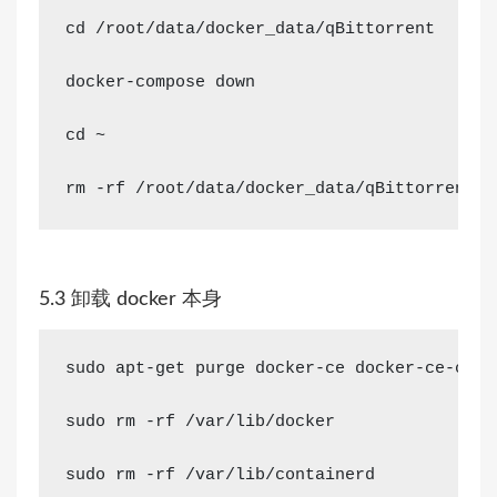
cd
 /root/data/docker_data/qBittorrent
docker-compose down 
cd
 ~
rm
 -rf /root/data/docker_data/qBittorrent 
5.3 卸载 docker 本身
sudo apt-get purge docker-ce docker-ce-cli 
sudo 
rm
 -rf /var/lib/docker
sudo 
rm
 -rf /var/lib/containerd