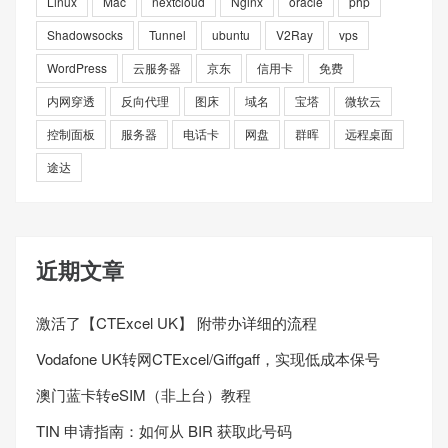
Linux
Mac
nextcloud
Nginx
oracle
php
Shadowsocks
Tunnel
ubuntu
V2Ray
vps
WordPress
云服务器
京东
信用卡
免费
内网穿透
反向代理
图床
域名
宝塔
微软云
控制面板
服务器
电话卡
网盘
群晖
远程桌面
途达
近期文章
激活了【CTExcel UK】 附带办详细的流程
Vodafone UK转网CTExcel/Giffgaff，实现低成本保号
澳门蓝卡转eSIM（非上台）教程
TIN 申请指南：如何从 BIR 获取此号码