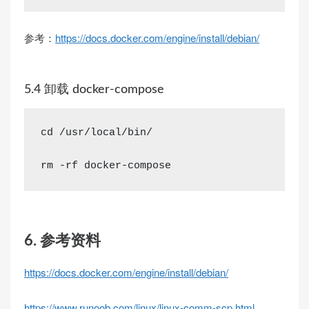
参考：
https://docs.docker.com/engine/install/debian/
5.4 卸载 docker-compose
cd
 /usr/local/bin/
rm
 -rf docker-compose
6. 参考资料
https://docs.docker.com/engine/install/debian/
https://www.runoob.com/linux/linux-comm-scp.html