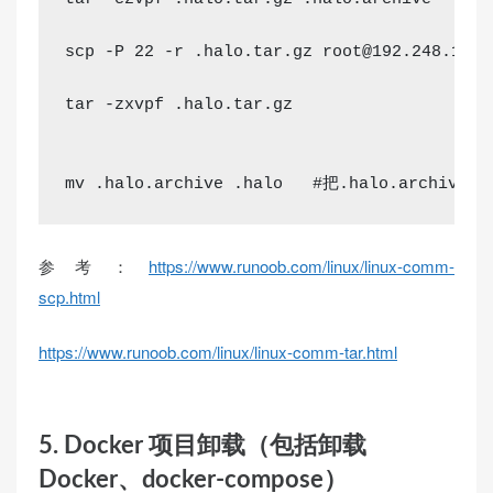
scp -P 22 -r .halo.tar.gz 
root@192.248.190.
tar -zxvpf .halo.tar.gz
mv
 .halo.archive .halo   
#把.halo.archive重
参考：
https://www.runoob.com/linux/linux-comm-
scp.html
https://www.runoob.com/linux/linux-comm-tar.html
5. Docker 项目卸载（包括卸载
Docker、docker-compose）