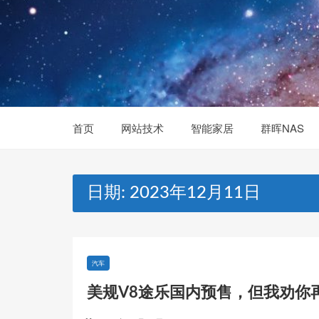
Skip
to
content
首页
网站技术
智能家居
群晖NAS
日期:
2023年12月11日
汽车
美规V8途乐国内预售，但我劝你