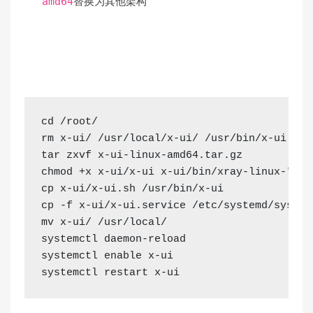
替换为其他架构
amd64
cd /root/

rm x-ui/ /usr/local/x-ui/ /usr/bin/x-ui -rf

tar zxvf x-ui-linux-amd64.
tar
.
gz
chmod +x x-ui/x-ui x-ui/bin/xray-linux-* x-
cp x-ui/x-ui.
sh
 /usr/bin/x-ui
cp -f x-ui/x-ui.
service
 /etc/systemd/system
mv x-ui/ /usr/local/
systemctl daemon-reload
systemctl enable x-ui

systemctl restart x-ui