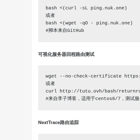
bash
 <(
curl
-sL
ping
.nuk
.one
)

bash
 <(
wget
-qO
-
ping
.nuk
.one
)

#脚本来自
GitHub
可视化服务器回程路由测试
wget
 --
no
-check-certificate https
或者

#来自李子博客，适用于centos6/7，测
NextTrace路由追踪