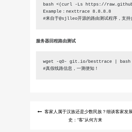
bash
 <(curl -Ls https://raw.githu
Example：nexttrace 
8.8.8.8
#来自于@sjlleo开源的路由测试程序，支持
服务器回程路由测试
wget
#真假线路信息，一测便知！
文
客家人属于汉族还是少数民族？细谈客家发
章
史：“客”从何方来
导