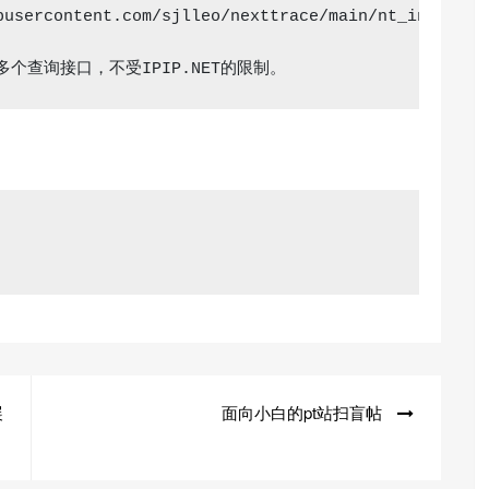
busercontent.com/sjlleo/nexttrace/main/nt_install.s
多个查询接口，不受IPIP.NET的限制。
展
面向小白的pt站扫盲帖