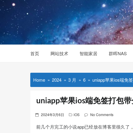
Skip
to
content
首页
网站技术
智能家居
群晖NAS
Home
2024
3 月
6
uniapp苹果ios
uniapp苹果ios端免签打
Posted
2024年3月6日
iOS
No Comments
on
前几个月完工的小说app已经放在博客里很久了，