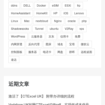
ddns
DELL
Docker
eSIM
ESXi
frp
HomeAssistant
HomeKit
HP
iOS
Lenovo
Linux
Mac
nextcloud
Nginx
oracle
php
Shadowsocks
Tunnel
ubuntu
V2Ray
vps
WordPress
云服务器
京东
信用卡
免费
内网穿透
反向代理
图床
域名
宝塔
微软云
控制面板
服务器
电话卡
网盘
群晖
远程桌面
途达
近期文章
激活了【CTExcel UK】 附带办详细的流程
Vodafone UK转网CTExcel/Giffgaff，实现低成本保号