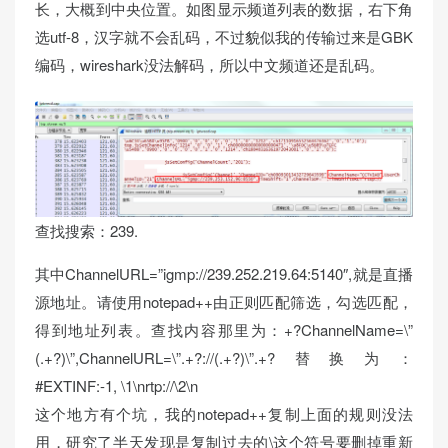
长，大概到中央位置。如图显示频道列表的数据，右下角
选utf-8，汉字就不会乱码，不过貌似我的传输过来是GBK
编码，wireshark没法解码，所以中文频道还是乱码。
查找搜索：239.
其中ChannelURL=”igmp://239.252.219.64:5140″,就是直播
源地址。请使用notepad++由正则匹配筛选，勾选匹配，
得到地址列表。查找内容那里为：+?ChannelName=\”
(.+?)\”,ChannelURL=\”.+?://(.+?)\”.+?替换为：
#EXTINF:-1, \1\nrtp://\2\n
这个地方有个坑，我的notepad++复制上面的规则没法
用，研究了半天发现是复制过去的\这个符号要删掉重新