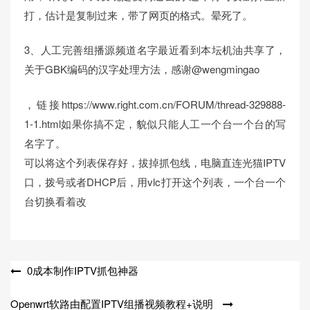
打，估计是复制过来，带了网页的格式。晕死了。
3、人工完善组播源频道名字最近看到本坛机油共享了，
关于GBK编码的汉字处理方法，感谢@wengmingao
，链接https://www.right.com.cn/FORUM/thread-329888-
1-1.html如果你搞不定，貌似只能人工一个台一个台的写
名字了。
可以将这个列表保存好，拔掉抓包线，电脑直连光猫IPTV
口，拨号或者DHCP后，用vlc打开这个列表，一个台一个
台切换看着改
文
0成本制作IPTV抓包神器
章
Openwrt软路由配置IPTV组播视频教程+说明