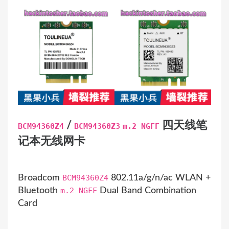
on
/
四天线笔
BCM94360Z4
BCM94360Z3
m.2 NGFF
记本无线网卡
Broadcom
BCM94360Z4
802.11a/g/n/ac WLAN +
Bluetooth
m.2 NGFF
Dual Band Combination
Card