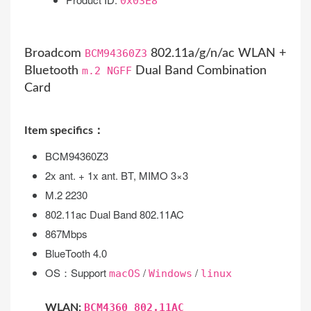
0x03E8
Broadcom
BCM94360Z3
802.11a/g/n/ac WLAN +
Bluetooth
m.2 NGFF
Dual Band Combination
Card
Item specifics：
BCM94360Z3
2x ant. + 1x ant. BT, MIMO 3×3
M.2 2230
802.11ac Dual Band 802.11AC
867Mbps
BlueTooth 4.0
OS：Support
/
/
macOS
Windows
linux
BCM4360 802.11AC
WLAN: