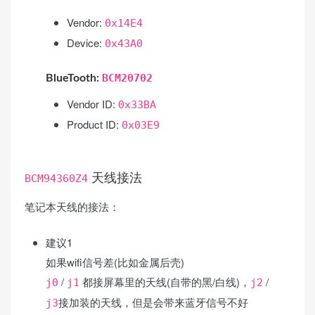
Vendor:
0x14E4
Device:
0x43A0
BCM20702
BlueTooth:
Vendor ID:
0x33BA
Product ID:
0x03E9
BCM94360Z4
天线接法
笔记本天线的接法：
建议1
如果wifi信号差(比如金属后壳)
/
都接屏幕里的天线(自带的黑/白线)，
/
j0
j1
j2
接加装的天线，但是会带来蓝牙信号不好
j3