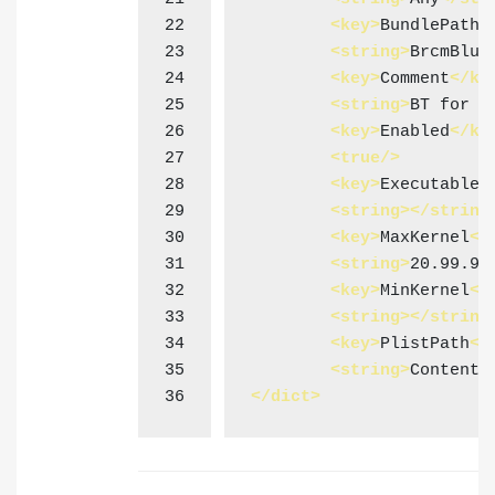
22
<
key
>
BundlePath
<
23
<
string
>
BrcmBlue
24
<
key
>
Comment
</
ke
25
<
string
>
BT for B
26
<
key
>
Enabled
</
ke
27
<
true
/>
28
<
key
>
ExecutableP
29
<
string
>
</
string
30
<
key
>
MaxKernel
</
31
<
string
>
20.99.99
32
<
key
>
MinKernel
</
33
<
string
>
</
string
34
<
key
>
PlistPath
</
35
<
string
>
Contents
36
</
dict
>