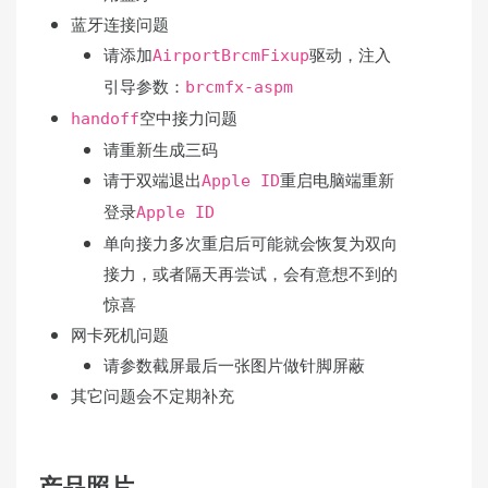
蓝牙连接问题
请添加
驱动，注入
AirportBrcmFixup
引导参数：
brcmfx-aspm
空中接力问题
handoff
请重新生成三码
请于双端退出
重启电脑端重新
Apple ID
登录
Apple ID
单向接力多次重启后可能就会恢复为双向
接力，或者隔天再尝试，会有意想不到的
惊喜
网卡死机问题
请参数截屏最后一张图片做针脚屏蔽
其它问题会不定期补充
产品照片