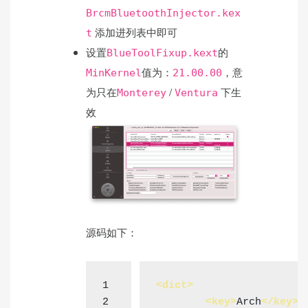
BrcmBluetoothInjector.kex
添加进列表中即可
t
设置
的
BlueToolFixup.kext
值为：
，意
MinKernel
21.00.00
为只在
/
下生
Monterey
Ventura
效
源码如下：
1
<
dict
>
2
<
key
>
Arch
</
key
>