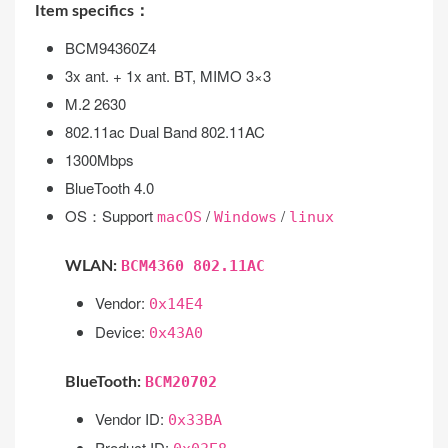
Item specifics：
BCM94360Z4
3x ant. + 1x ant. BT, MIMO 3×3
M.2 2630
802.11ac Dual Band 802.11AC
1300Mbps
BlueTooth 4.0
OS：Support
/
/
macOS
Windows
linux
BCM4360 802.11AC
WLAN:
Vendor:
0x14E4
Device:
0x43A0
BCM20702
BlueTooth:
Vendor ID:
0x33BA
Product ID: