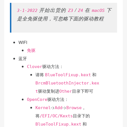
开始出货的
/
在
下
3-1-2022
Z3
Z4
macOS
是全免驱使用，可忽略下面的驱动教程
WIFI
免驱
蓝牙
驱动方法：
Clover
请将
和
BlueToolFixup.kext
BrcmBluetoothInjector.kex
驱动复制进
目录下即可
t
Other
驱动方法：
OpenCore
->
->
，
Kernel
Add
Browse
将
目录下的
/EFI/OC/Kexts
和
BlueToolFixup.kext