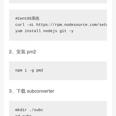
#CentOS系统

curl -sL https://rpm.nodesource.com/setup_16
yum install nodejs git -y
2、安装 pm2
npm i -g pm2
3、下载 subconverter
mkdir ./subc
