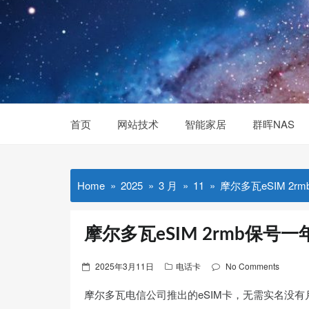
Skip
to
content
首页
网站技术
智能家居
群晖NAS
Home
2025
3 月
11
摩尔多瓦eSIM 2r
摩尔多瓦eSIM 2rmb保号一
Posted
2025年3月11日
电话卡
No Comments
on
摩尔多瓦电信公司推出的eSIM卡，无需实名没有月租