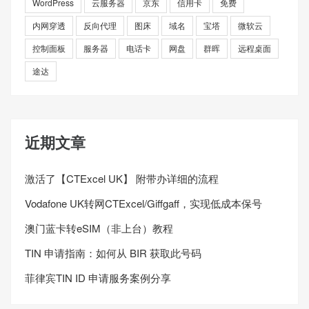
WordPress
云服务器
京东
信用卡
免费
内网穿透
反向代理
图床
域名
宝塔
微软云
控制面板
服务器
电话卡
网盘
群晖
远程桌面
途达
近期文章
激活了【CTExcel UK】 附带办详细的流程
Vodafone UK转网CTExcel/Giffgaff，实现低成本保号
澳门蓝卡转eSIM（非上台）教程
TIN 申请指南：如何从 BIR 获取此号码
菲律宾TIN ID 申请服务案例分享