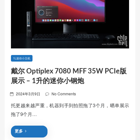
1L迷你小主机
戴尔 Optiplex 7080 MFF 35W PCIe版
展示 – 1升的迷你小钢炮
Posted
2024年3月9日
No Comments
on
托更越来越严重，机器到手到拍照拖了3个月，晒单展示
拖了9个月…
更多