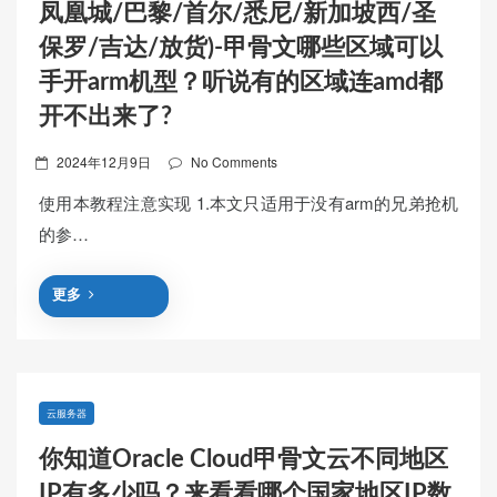
凤凰城/巴黎/首尔/悉尼/新加坡西/圣
保罗/吉达/放货)-甲骨文哪些区域可以
手开arm机型？听说有的区域连amd都
开不出来了?
Posted
2024年12月9日
No Comments
on
使用本教程注意实现 1.本文只适用于没有arm的兄弟抢机
的参…
更多
云服务器
你知道Oracle Cloud甲骨文云不同地区
IP有多少吗？来看看哪个国家地区IP数