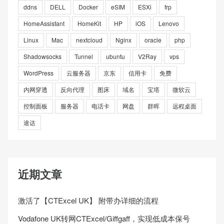
ddns
DELL
Docker
eSIM
ESXi
frp
HomeAssistant
HomeKit
HP
iOS
Lenovo
Linux
Mac
nextcloud
Nginx
oracle
php
Shadowsocks
Tunnel
ubuntu
V2Ray
vps
WordPress
云服务器
京东
信用卡
免费
内网穿透
反向代理
图床
域名
宝塔
微软云
控制面板
服务器
电话卡
网盘
群晖
远程桌面
途达
近期文章
激活了【CTExcel UK】 附带办详细的流程
Vodafone UK转网CTExcel/Giffgaff，实现低成本保号