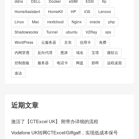
ddns
DELL
Docker
eSIM
ESXi
frp
HomeAssistant
HomeKit
HP
iOS
Lenovo
Linux
Mac
nextcloud
Nginx
oracle
php
Shadowsocks
Tunnel
ubuntu
V2Ray
vps
WordPress
云服务器
京东
信用卡
免费
内网穿透
反向代理
图床
域名
宝塔
微软云
控制面板
服务器
电话卡
网盘
群晖
远程桌面
途达
近期文章
激活了【CTExcel UK】 附带办详细的流程
Vodafone UK转网CTExcel/Giffgaff，实现低成本保号