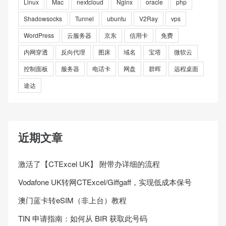
Linux
Mac
nextcloud
Nginx
oracle
php
Shadowsocks
Tunnel
ubuntu
V2Ray
vps
WordPress
云服务器
京东
信用卡
免费
内网穿透
反向代理
图床
域名
宝塔
微软云
控制面板
服务器
电话卡
网盘
群晖
远程桌面
途达
近期文章
激活了【CTExcel UK】 附带办详细的流程
Vodafone UK转网CTExcel/Giffgaff，实现低成本保号
澳门蓝卡转eSIM（非上台）教程
TIN 申请指南：如何从 BIR 获取此号码